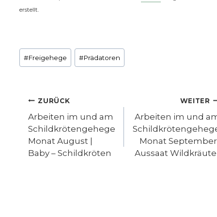
erstellt.
Schlagworte:
#
Freigehege
#
Prädatoren
Beitragsnavigation
ZURÜCK
WEITER
Arbeiten im und am
Arbeiten im und a
Schildkrötengehege
Schildkrötengeheg
Monat August |
Monat September
Baby – Schildkröten
Aussaat Wildkräute