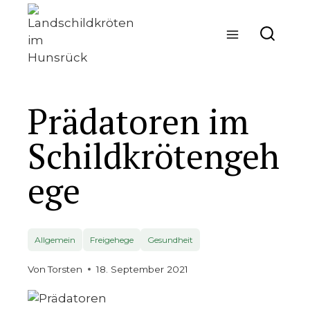
Zum
Inhalt
springen
Prädatoren im
Schildkrötengeh
ege
Allgemein
Freigehege
Gesundheit
Von
Torsten
18. September 2021