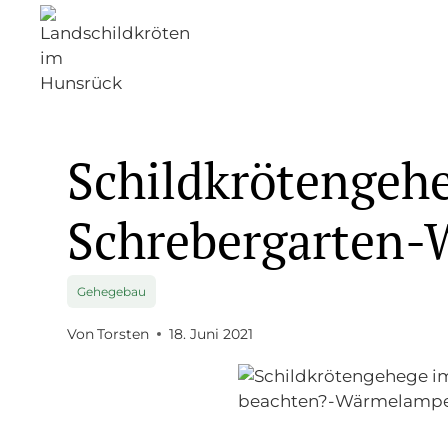
Zum
Inhalt
springen
Schildkrötengeh
Schrebergarten-W
Gehegebau
Von
Torsten
18. Juni 2021