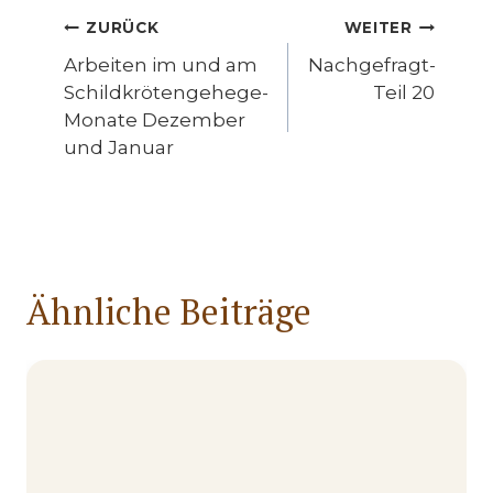
Beitragsnavigation
ZURÜCK
WEITER
Arbeiten im und am
Nachgefragt-
Schildkrötengehege-
Teil 20
Monate Dezember
und Januar
Ähnliche Beiträge