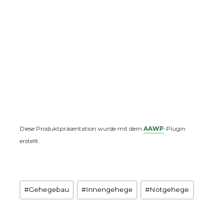
Diese Produktpräsentation wurde mit dem
AAWP
-Plugin
erstellt.
Schlagworte:
#
Gehegebau
#
Innengehege
#
Notgehege