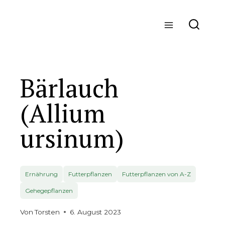
Zum
Inhalt
springen
Bärlauch
(Allium
ursinum)
Ernährung
Futterpflanzen
Futterpflanzen von A-Z
Gehegepflanzen
Von
Torsten
6. August 2023