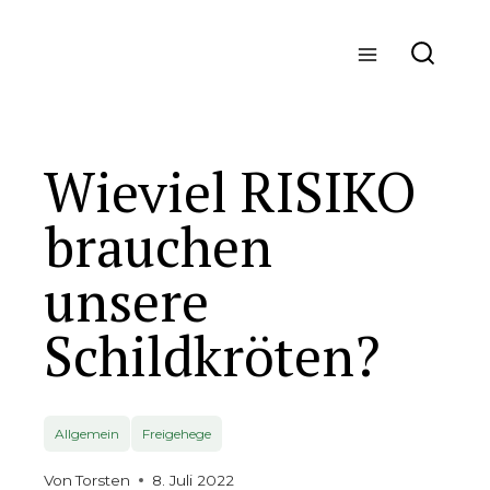
Zum
Inhalt
springen
Wieviel RISIKO
brauchen
unsere
Schildkröten?
Allgemein
Freigehege
Von
Torsten
8. Juli 2022