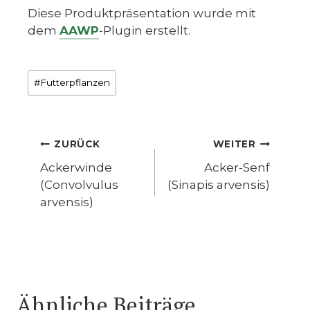
Diese Produktpräsentation wurde mit
dem
AAWP
-Plugin erstellt.
Schlagworte:
#
Futterpflanzen
Beitragsnavigation
ZURÜCK
WEITER
Ackerwinde
Acker-Senf
(Convolvulus
(Sinapis arvensis)
arvensis)
Ähnliche Beiträge