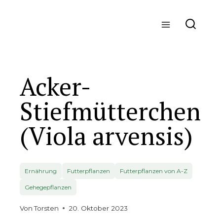
Zum
Inhalt
springen
Acker-
Stiefmütterchen
(Viola arvensis)
Ernährung
Futterpflanzen
Futterpflanzen von A-Z
Gehegepflanzen
Von
Torsten
20. Oktober 2023