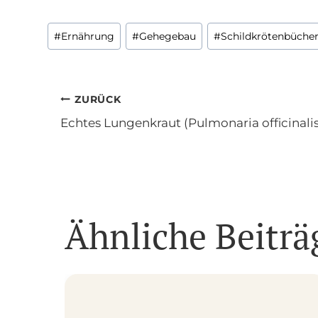
Schlagworte:
#
Ernährung
#
Gehegebau
#
Schildkrötenbüche
Beitragsnavigati
ZURÜCK
Echtes Lungenkraut (Pulmonaria officinalis
Ähnliche Beiträ