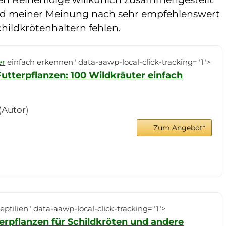
 sind meiner Meinung nach sehr empfehlenswert
hildkrötenhaltern fehlen.
er
einfach erkennen" data-aawp-local-click-tracking="1">
utterpflanzen: 100 Wildkräuter einfach
(Autor)
Zum Angebot*
ptilien" data-aawp-local-click-tracking="1">
rpflanzen für Schildkröten und andere